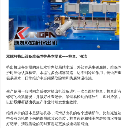
双螺杆挤出设备维保养护基本要素——检查、清洁
挤出机设备附属的冷却水管内壁易结水垢，外部容易生锈腐蚀。维保养
护时应做认真检查。水垢过多会堵塞管路，达不到冷却作用，锈蚀严重
极易漏水，日常维护中必须采取除垢和防腐降温措施。
生产使用一段时间之后要对挤出机设备进行一次全面的检查，检查所有
螺钉的松紧情况，并做好检查记录。禁锢易松动的螺纹件，即时拎紧，
以防
双螺杆挤出机
生产作业时引发发生故障。
维保养护的基本是清洁机器，润滑挤出机的各个运动部件。比如减速箱
中会有齿轮磨下来的铁屑或其它杂质，检查齿轮和轴承的磨损情况并做
好记录。清洗齿轮的同时要定期更换减速箱润滑油。