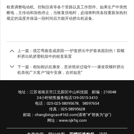
检查调整电动机、控制仪表等各个管路以及工作部件。如果生产中突然
断电，主传动和加热停止，当恢复供电时，必须将料筒各段重新加热到
规定的温度并保温一段时间后方能开动挤出机设备。
上一篇：
缆芯弯曲造成原因——护套挤出中护套表面刮伤！双螺
杆挤出机挤塑机组中的校直装置
下一篇：
相知相识在康发，意浓情浓过端午——康发双螺杆挤出
机恭祝广大客户“端午安康，吉祥如意”
地址：江苏省南京市江北新区中山科技园 邮编：210048
24小时销售服务电话139-0515-3410
电话：025-025-58395678、58397654
传真：025-58395628
邮箱：changbingcao#163.com(请将"#"替换为"@")
网址：www.njkfsj.com