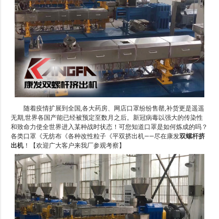
随着疫情扩展到全国,各大药房、网店口罩纷纷售罄,补货更是遥遥
无期,世界各国产能已经被预定至数月之后。新冠病毒以强大的传染性
和致命力使全世界进入某种战时状态！可您知道口罩是如何炼成的吗？
各类口罩《无纺布《各种改性粒子《平双挤出机——尽在康发
双螺杆挤
出机
！【欢迎广大客户来我厂参观考察】